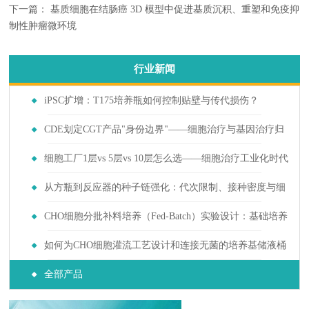
下一篇：
基质细胞在结肠癌 3D 模型中促进基质沉积、重塑和免疫抑
制性肿瘤微环境
行业新闻
iPSC扩增：T175培养瓶如何控制贴壁与传代损伤？
CDE划定CGT产品"身份边界"——细胞治疗与基因治疗归
入不同监管轨道后上游培养耗材需求如何分化
细胞工厂1层vs 5层vs 10层怎么选——细胞治疗工业化时代
的选择指南
从方瓶到反应器的种子链强化：代次限制、接种密度与细
胞年龄对生产稳定性的影响
CHO细胞分批补料培养（Fed-Batch）实验设计：基础培养
基与补料培养基筛选
如何为CHO细胞灌流工艺设计和连接无菌的培养基储液桶
与废液收集系统？
全部产品