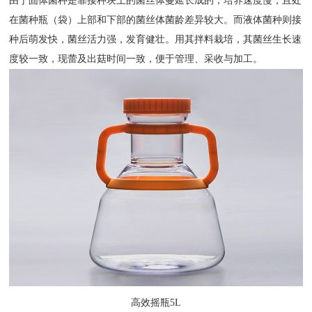
由于固体菌种是靠接种块上的菌丝体蔓延长成的，培养速度慢，且处
在菌种瓶（袋）上部和下部的菌丝体菌龄差异较大。而液体菌种则接
种后萌发快，菌丝活力强，发育健壮。用其拌料栽培，其菌丝生长速
度较一致，现蕾及出菇时间一致，便于管理、采收与加工。
高效摇瓶5L