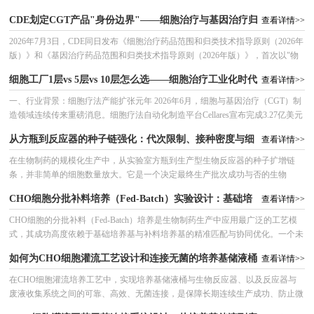
价还要回答这些物质是否会影响细胞和生产过程。
化保存再到复苏活性回收的全链条技术参数，重点探讨降温速率（-1℃/min
CDE划定CGT产品"身份边界"——细胞治疗与基因治疗归
查看详情>>
至-50℃/min）、DMSO浓度（5%-10%）、玻璃化转变温度（Tg'约-49℃
至-59℃）等核心变量对CHO细胞复苏后活性回收率的影响，为生物制药企业提
入不同监管轨道后上游培养耗材需求如何分化
2026年7月3日，CDE同日发布《细胞治疗药品范围和归类技术指导原则（2026年
供可落地的工艺优化方案。
版）》和《基因治疗药品范围和归类技术指导原则（2026年版）》，首次以"物
质基础及活性成分"为主判定标准，将细胞治疗药品与基因治疗药品归入两条独
细胞工厂1层vs 5层vs 10层怎么选——细胞治疗工业化时代
查看详情>>
立的监管轨道。这一分类体系的建立，不仅终结了行业多年来在申报路径上
的"身份焦虑"，更将深刻重塑上游培养耗材的需求结构——细胞治疗产品的扩增
的选择指南
一、行业背景：细胞疗法产能扩张元年 2026年6月，细胞与基因治疗（CGT）制
路径将拉动大量培养容器类耗材需求（细胞工厂、转瓶、生物反应袋、摇瓶），
造领域连续传来重磅消息。细胞疗法自动化制造平台Cellares宣布完成3.27亿美元
而基因治疗产品的病毒载体和核酸生产路径则更依赖小型精密耗材（病毒生
D轮融资，由ARK Invest、Prime Radiant Partners等知名机构领投。本轮融资将用
从方瓶到反应器的种子链强化：代次限制、接种密度与细
查看详情>>
于扩建其全球IDMO（Integrated Development and Manufacturing Organization）S
胞年龄对生产稳定性的影响
在生物制药的规模化生产中，从实验室方瓶到生产型生物反应器的种子扩增链
条，并非简单的细胞数量放大。它是一个决定最终生产批次成功与否的生物
学“预备役”过程。其中，代次限制、接种密度与细胞年龄这三个看似基础的操作
CHO细胞分批补料培养（Fed-Batch）实验设计：基础培
查看详情>>
变量，共同构成了种子链的核心“生理时钟”与“健康状态”，它们以复杂的方式相
互作用，深远地影响着生产阶段的细胞生长动力学、代谢行为、产物表达一致性
养基与补料培养基筛选
CHO细胞的分批补料（Fed-Batch）培养是生物制药生产中应用最广泛的工艺模
及工艺稳健性。本文将系统解析这三者对生产稳定性的深层影响机制，并提供一
式，其成功高度依赖于基础培养基与补料培养基的精准匹配与协同优化。一个未
套数据驱动的种子链强化策略，旨在构建一条从研发到生产的可靠、高效的生命
经优化的培养基组合可能导致细胞生长受限、产物滴度低下或代谢副产物（如乳
如何为CHO细胞灌流工艺设计和连接无菌的培养基储液桶
线。
查看详情>>
酸、氨）过度积累。本文将系统阐述CHO细胞Fed-Batch工艺开发中，如何通过
科学、高效的实验设计（DoE）策略，对基础培养基和补料培养基进行系统性筛
与废液收集系统？
在CHO细胞灌流培养工艺中，实现培养基储液桶与生物反应器、以及反应器与
选与优化。内容涵盖从初筛（基于细胞株特性与工艺目标）到精细优化（基于代
废液收集系统之间的可靠、高效、无菌连接，是保障长期连续生产成功、防止微
谢分析与响应面模型）的全流程，旨在帮助研发人员快速锁定最优
生物污染的核心环节。传统的不锈钢管路与反复灭菌（SIP/CIP）模式正迅速被