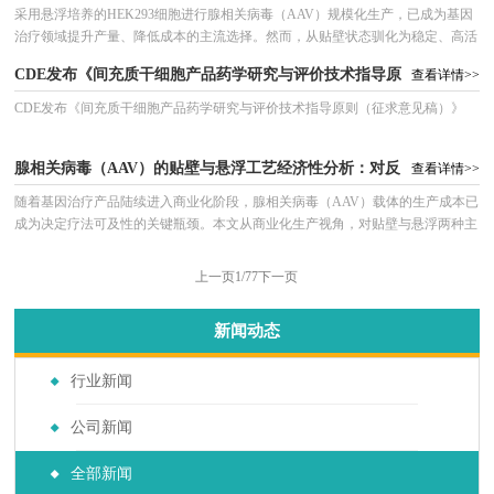
摇瓶种子培养、发酵罐高密度发酵到收获液储存转运的全链条特殊工艺要求。核
放大的注意事项
采用悬浮培养的HEK293细胞进行腺相关病毒（AAV）规模化生产，已成为基因
行病毒中试生产的全流程，聚焦放大过程中特有的“痛点”，提供从细
心揭示：成功的pDNA规模化生产，是高拷贝数菌株的代谢调控、防止质粒不稳
治疗领域提升产量、降低成本的主流选择。然而，从贴壁状态驯化为稳定、高活
定的精准发酵控制，以及对抗核酸酶降解与机械剪切的全封闭储运系统三者协同
胞接种密度计算、
力的悬浮细胞系，再到成功放大至百升级生物反应器，整个过程充满技术陷阱。
CDE发布《间充质干细胞产品药学研究与评价技术指导原
的结果。本
查看详情>>
本文系统梳理了从摇瓶适应、种子链扩增到生产反应器运行全流程中的23个关键
注意事项，核心揭示：成功的放大并非简单的体积倍增，而是对细胞代谢、转染
则（征求意见稿）》
CDE发布《间充质干细胞产品药学研究与评价技术指导原则（征求意见稿）》
效率、剪切力与氧传递等参数的精准再平衡。我们将重点解析悬浮驯化中的代谢
转换、预防细胞结团策略、适用于大体积转染的PEI-质粒复合物制备优化，以
腺相关病毒（AAV）的贴壁与悬浮工艺经济性分析：对反
查看详情>>
应器与收获系统的差异化需求
随着基因治疗产品陆续进入商业化阶段，腺相关病毒（AAV）载体的生产成本已
成为决定疗法可及性的关键瓶颈。本文从商业化生产视角，对贴壁与悬浮两种主
流AAV生产工艺进行全链条经济性建模与对比分析。核心结论揭示：在临床前及
早期临床（<200L）阶段，贴壁工艺因灵活性高、启动成本低而具备优势；然
上一页
1/77
下一页
而，一旦迈向商业化规模（>500L），悬浮工艺在单位剂量成本、产能可控性及
自动化潜力上的优势将呈压倒性，单位成本可降低40%以上。这种成本结构的根
新闻动态
本差异，源于两种工艺对上游反应器系统（从细胞工厂到搅拌罐）和下游收获
行业新闻
公司新闻
全部新闻