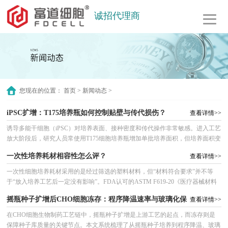
诚招代理商
您现在的位置：
首页
>
新闻动态
>
iPSC扩增：T175培养瓶如何控制贴壁与传代损伤？
查看详情>>
诱导多能干细胞（iPSC）对培养表面、接种密度和传代操作非常敏感。进入工艺
放大阶段后，研究人员常使用T175细胞培养瓶增加单批培养面积，但培养面积变
大并不等于简单地按比例增加培养液和细胞数量。从小规格培养器皿转入T175培
一次性培养耗材相容性怎么评？
查看详情>>
养瓶后，包被均匀性、接种分布、培养基覆盖和消化时间都会发生变化。如果仍
沿用小规模操作习惯，容易出现局部不贴壁、克隆大小不一致、中心与边缘生长
一次性细胞培养耗材采用的是经过筛选的塑料材料，但“材料符合要求”并不等
差异以及传代后细胞活率下降等问题。
于“放入培养工艺后一定没有影响”。FDA认可的ASTM F619-20《医疗器械材料
提取标准实践》指出，该方法可以用于医疗塑料的提取及生物学评价；如果需要
摇瓶种子扩增后CHO细胞冻存：程序降温速率与玻璃化保
查看详情>>
评价一次性系统材料与细胞培养基，或者与细胞治疗、疫苗、细胞诊断及其他生
物制药生产过程的相容性，则应参考ASTM E3231。这一区分非常重要：普通材
存的活性回收优化
在CHO细胞生物制药工艺链中，摇瓶种子扩增是上游工艺的起点，而冻存则是
料提取试验关注塑料中能够被试验介质提取出的物质，而细胞培养工艺相容性评
保障种子库质量的关键节点。本文系统梳理了从摇瓶种子培养到程序降温、玻璃