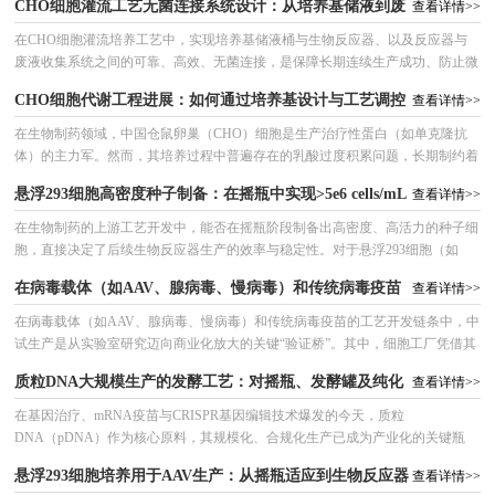
CHO细胞灌流工艺无菌连接系统设计：从培养基储液到废
查看详情>>
更灵活、风险更低的一次性无菌连接技术所取代。本文将系统解析如何为CHO
细胞灌流工艺设计和搭建一套完整的无菌流体传输系统，深度聚焦一次性储液
液收集的全链路指南
在CHO细胞灌流培养工艺中，实现培养基储液桶与生物反应器、以及反应器与
袋/桶的选择、无菌连接技术的比较与选型、管路布局与风险控制、以及废液收
废液收集系统之间的可靠、高效、无菌连接，是保障长期连续生产成功、防止微
集系统的无菌保障策略。无论您使用的是传统不锈钢反应器还是一次性生物反应
生物污染的核心环节。传统的不锈钢管路与反复灭菌（SIP/CIP）模式正迅速被
CHO细胞代谢工程进展：如何通过培养基设计与工艺调控
器（S
查看详情>>
更灵活、风险更低的一次性无菌连接技术所取代。本文将系统解析如何为CHO
细胞灌流工艺设计和搭建一套完整的无菌流体传输系统，深度聚焦一次性储液
实现“低乳酸”表型？
在生物制药领域，中国仓鼠卵巢（CHO）细胞是生产治疗性蛋白（如单克隆抗
袋/桶的选择、无菌连接技术的比较与选型、管路布局与风险控制、以及废液收
体）的主力军。然而，其培养过程中普遍存在的乳酸过度积累问题，长期制约着
集系统的无菌保障策略。无论您使用的是传统不锈钢反应器还是一次性生物反应
工艺效率与产品质量。高浓度乳酸（>20-30 mM）会导致培养基pH下降、渗透压
悬浮293细胞高密度种子制备：在摇瓶中实现>5e6 cells/mL
器（S
查看详情>>
升高，进而抑制细胞生长、降低细胞活率，并可能影响产物的糖基化修饰。传统
的“事后补救”策略已难以满足日益严苛的生产需求。如今，前沿的解决方案是通
的步骤与补料策略
在生物制药的上游工艺开发中，能否在摇瓶阶段制备出高密度、高活力的种子细
过代谢工程、培养基设计与工艺调控的协同作用，从根源上重塑细胞的代谢网
胞，直接决定了后续生物反应器生产的效率与稳定性。对于悬浮293细胞（如
络，引导其形成稳定、高效的“低乳酸”甚至“乳酸转消耗”表型。这不仅是为
HEK293F、Expi293F）而言，将细胞密度从常规的2-4e6 cells/mL提升至5e6
在病毒载体（如AAV、腺病毒、慢病毒）和传统病毒疫苗
查看详情>>
cells/mL以上，是一项关键但充满挑战的工艺。这要求我们从简单的分批培养，
转向一套融合了精准营养补加、主动代谢物管理和动态过程监控的精细化策略。
的工艺开发链条中，中试生产是从实验室研究迈向商业化放大的关
在病毒载体（如AAV、腺病毒、慢病毒）和传统病毒疫苗的工艺开发链条中，中
试生产是从实验室研究迈向商业化放大的关键“验证桥”。其中，细胞工厂凭借其
键“验证桥”。其中，细胞工厂凭借其高通量、易于处理、成本可控的
高通量、易于处理、成本可控的优势，成为50升至500升生物反应器规模前的主
质粒DNA大规模生产的发酵工艺：对摇瓶、发酵罐及纯化
查看详情>>
优势，成为50升至500升生物反应器规模前的主流中试生产平台。然
流中试生产平台。然而，从T175培养瓶到10层乃至40层细胞工厂的放大，绝非简
单的面积倍增，而是涉及细胞铺板均一性、感染效率与一致性、营养/气体梯度
前储液系统的特殊要求
在基因治疗、mRNA疫苗与CRISPR基因编辑技术爆发的今天，质粒
而，从T175培养瓶到10层乃至40层细胞工厂的放大，绝非简单的面
控制及收获策略的系统工程挑战。本文深入剖析利用细胞工厂进行病毒中试生产
DNA（pDNA）作为核心原料，其规模化、合规化生产已成为产业化的关键瓶
积倍增，而是涉及细胞铺板均一性、感染效率与一致性、营养/气体
的全流程，聚焦放大过程中特有的“痛点”，提供从细胞接种密度计算、
颈。与重组蛋白生产不同，质粒DNA的发酵旨在最大化细菌内质粒拷贝数，同
悬浮293细胞培养用于AAV生产：从摇瓶适应到生物反应器
查看详情>>
时严格控制宿主菌代谢压力、内毒素产生与DNA构象完整性。本文深度解析从
梯度控制及收获策略的系统工程挑战。本文深入剖析利用细胞工厂进