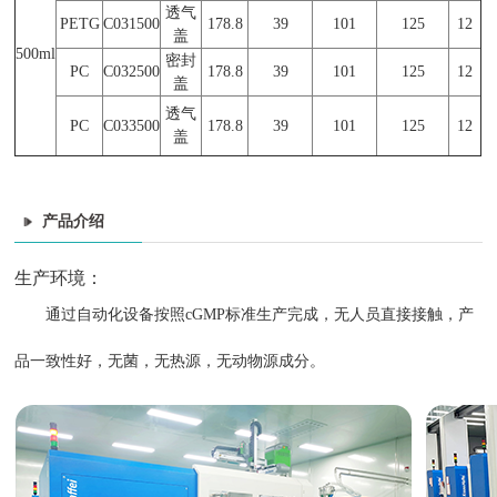
透气
PETG
C031500
178.8
39
1
01
1
25
12
盖
500ml
密封
PC
C032500
178.8
39
1
01
1
25
12
盖
透气
PC
C033500
178.8
39
1
01
1
25
12
盖
产品介绍
生产环境：
通过自动化设备按照cGMP标准生产完成，无人员直接接触，产
品一致性好，无菌，无热源，无动物源成分。