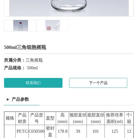
500ml三角细胞摇瓶
所属分类：
三角摇瓶
产品规格：
500ml
联系我们
下一个产品
产品参数
产品
产品货
高
颈部直径
底部直径
推荐培养
个/
规格
盖型
材质
号
(mm)
(mm)
(mm)
面积
(ml)
箱
密封
PETG
C030500
178.8
39
1
01
125
12
盖